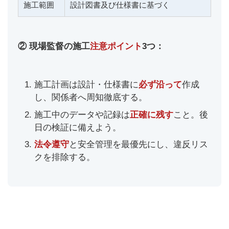
施工範囲
設計図書及び仕様書に基づく
② 現場監督の施工
注意ポイント
3つ：
施工計画は設計・仕様書に
必ず沿って
作成
し、関係者へ周知徹底する。
施工中のデータや記録は
正確に残す
こと。後
日の検証に備えよう。
法令遵守
と安全管理を最優先にし、違反リス
クを排除する。