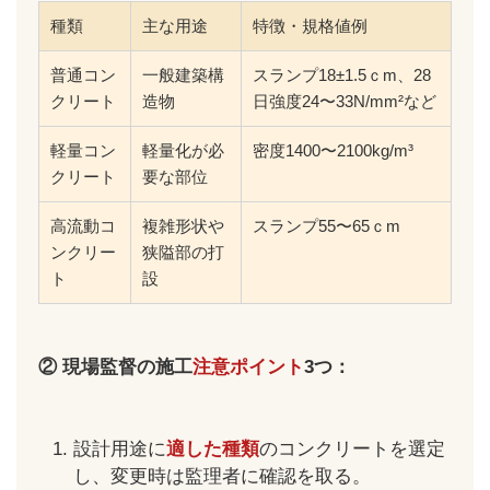
種類
主な用途
特徴・規格値例
普通コン
一般建築構
スランプ18±1.5ｃm、28
クリート
造物
日強度24〜33N/mm²など
軽量コン
軽量化が必
密度1400〜2100kg/m³
クリート
要な部位
高流動コ
複雑形状や
スランプ55〜65ｃm
ンクリー
狭隘部の打
ト
設
② 現場監督の施工
注意ポイント
3つ：
設計用途に
適した種類
のコンクリートを選定
し、変更時は監理者に確認を取る。