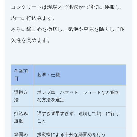
コンクリートは現場内で迅速かつ適切に運搬し、
均一に打込みます。
さらに締固めを徹底し、気泡や空隙を除去して耐
久性を高めます。
作業項
基準・仕様
目
運搬方
ポンプ車、バケット、シュートなど適切
法
な方法を選定
打込み
遅すぎず早すぎず、連続して均一に行う
速度
こと
締固め
振動機による十分な締固めを行う