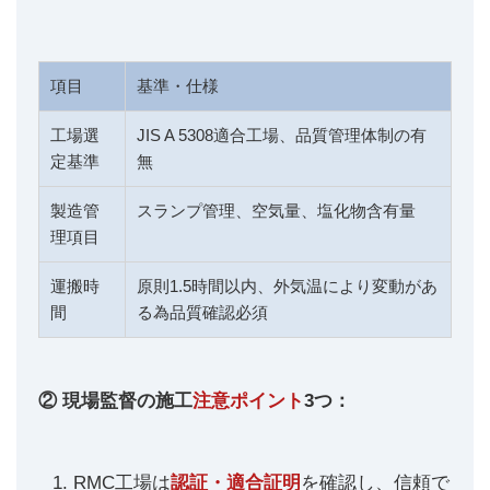
項目
基準・仕様
工場選
JIS A 5308適合工場、品質管理体制の有
定基準
無
製造管
スランプ管理、空気量、塩化物含有量
理項目
運搬時
原則1.5時間以内、外気温により変動があ
間
る為品質確認必須
② 現場監督の施工
注意ポイント
3つ：
RMC工場は
認証・適合証明
を確認し、信頼で