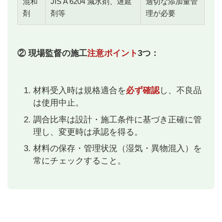
混和
JIS A 6204 減水剤、遅延
適切な添加量管
剤
剤等
理が必要
② 現場監督の施工
注意ポイント
3つ：
材料受入時は規格適合を
必ず確認
し、不良品
は使用中止。
調合比率は設計・施工条件に基づき正確に管
理し、変更時は承認を得る。
材料の保存・管理状況（湿気・異物混入）を
常にチェックすること。