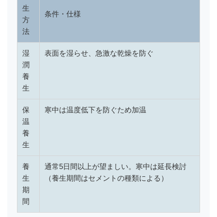
生
条件・仕様
方
法
湿
表面を湿らせ、急激な乾燥を防ぐ
潤
養
生
保
寒中は温度低下を防ぐため加温
温
養
生
養
通常5日間以上が望ましい。寒中は延長検討
生
（養生期間はセメントの種類による）
期
間